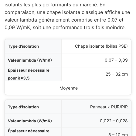
isolants les plus performants du marché. En
comparaison, une chape isolante classique affiche une
valeur lambda généralement comprise entre 0,07 et
0,09 W/mK, soit une performance trois fois moindre.
ion
Chape isolante (billes PSE)
mK)
0,07 – 0,09
3,5
25 – 32 cm
ilité chauffage sol
Moyenne
Panneaux PUR/PIR
0,022 – 0,028
8 – 10 cm