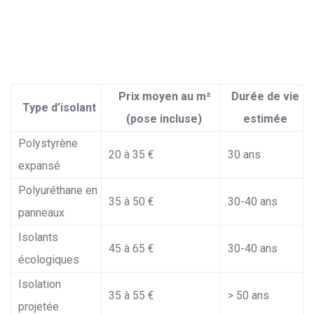
Prix moyen au m²
Durée de vie
Type d’isolant
(pose incluse)
estimée
Polystyrène
20 à 35 €
30 ans
expansé
Polyuréthane en
35 à 50 €
30-40 ans
panneaux
Isolants
45 à 65 €
30-40 ans
écologiques
Isolation
35 à 55 €
> 50 ans
projetée