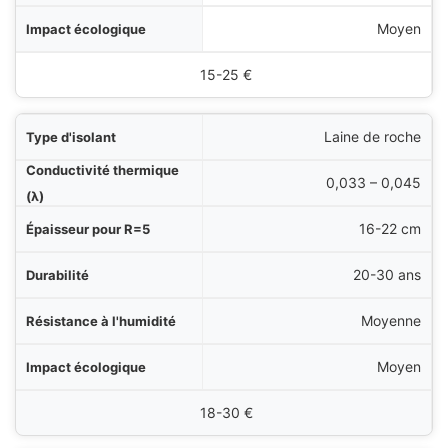
que
Moyen
Prix au m²
15-25 €
Laine de roche
0,033 – 0,045
16-22 cm
20-30 ans
Moyenne
Moyen
18-30 €